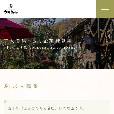
求人募集･協力企業様募集
- Recruit & Cooperating company
求人募集
五十年以上歴史のある名店、ひな鳥山です。