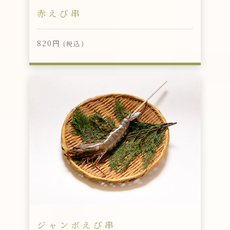
赤えび串
820円
(税込)
ジャンボえび串