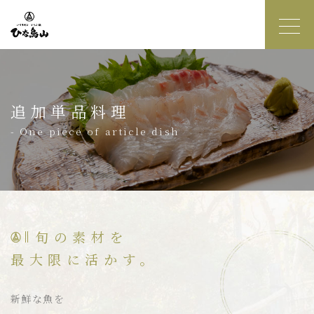
追加単品料理
- One piece of article dish
旬の素材を
最大限に活かす。
新鮮な魚を