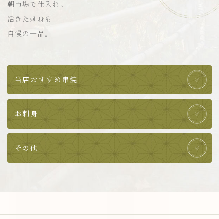
朝市場で仕入れ、
活きた刺身も
自慢の一品。
当店おすすめ串焼
お刺身
その他